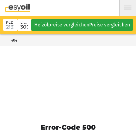
PLZ
Liter
Heizölpreise vergleichen
Preise vergleichen
404
Error-Code 500