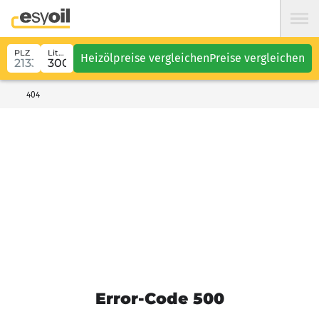
PLZ
Liter
Heizölpreise vergleichen
Preise vergleichen
404
Error-Code 500