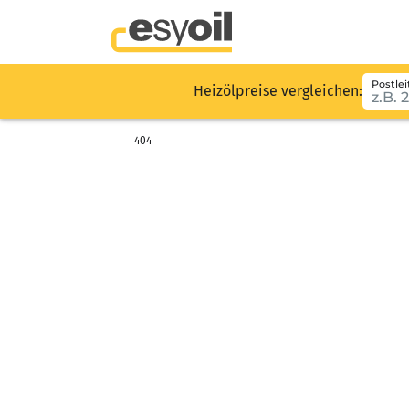
Postlei
Heizölpreise vergleichen:
404