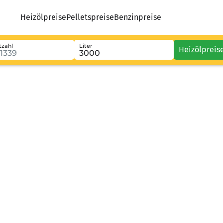
Heizölpreise
Pelletspreise
Benzinpreise
tzahl
Liter
Heizölpreis