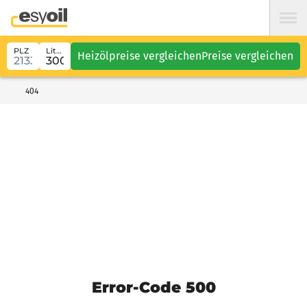
PLZ
Liter
Heizölpreise vergleichen
Preise vergleichen
404
Error-Code 500