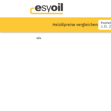
Postlei
Heizölpreise vergleichen:
404