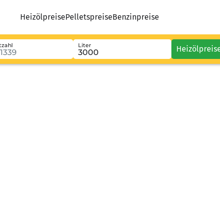
Heizölpreise
Pelletspreise
Benzinpreise
tzahl
Liter
Heizölpreis