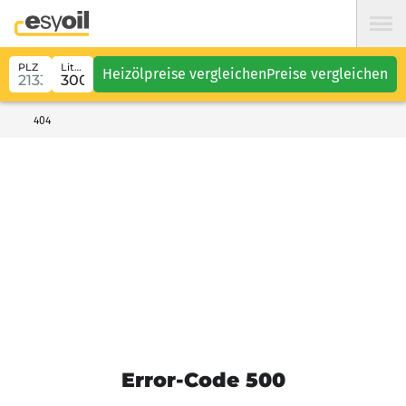
PLZ
Liter
Heizölpreise vergleichen
Preise vergleichen
404
Error-Code 500