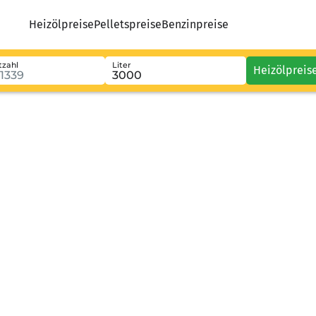
Heizölpreise
Pelletspreise
Benzinpreise
tzahl
Liter
Heizölpreis