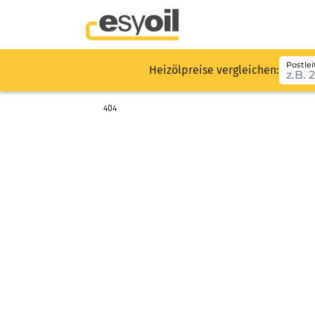
Postlei
Heizölpreise vergleichen:
404