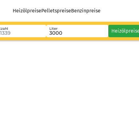
Heizölpreise
Pelletspreise
Benzinpreise
tzahl
Liter
Heizölpreis