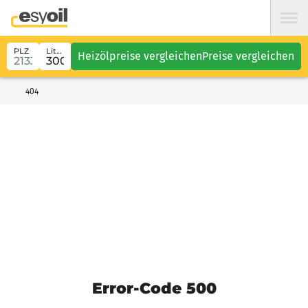
PLZ
Liter
Heizölpreise vergleichen
Preise vergleichen
404
Error-Code 500