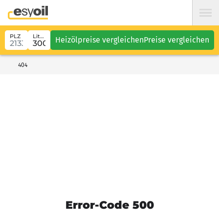
PLZ
Liter
Heizölpreise vergleichen
Preise vergleichen
404
Error-Code 500