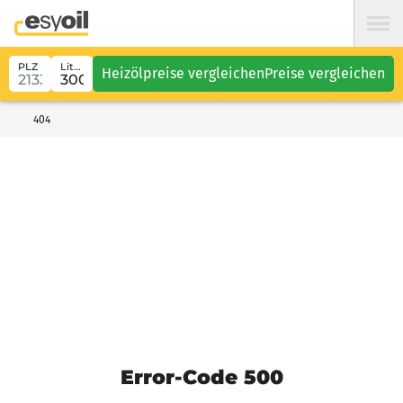
PLZ
Liter
Heizölpreise vergleichen
Preise vergleichen
404
Error-Code 500