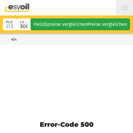
PLZ
Liter
Heizölpreise vergleichen
Preise vergleichen
404
Error-Code 500