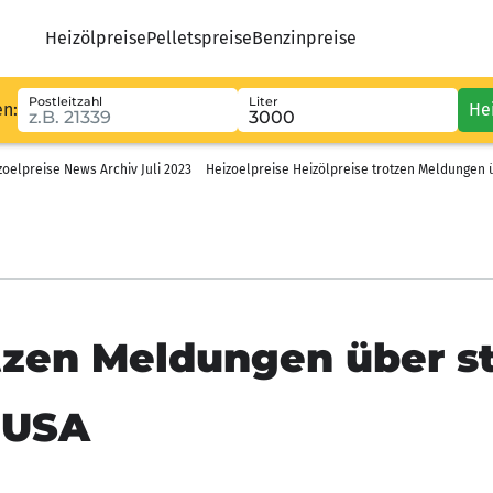
Heizölpreise
Pelletspreise
Benzinpreise
Postleitzahl
Liter
en:
He
zoelpreise News Archiv Juli 2023
Heizoelpreise Heizölpreise trotzen Meldungen 
otzen Meldungen über s
n USA