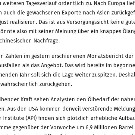
 weiteren Tagesverlauf ordentlich zu. Nach Europa lie
nun auch die gewachsenen Exporte nach Asien zurückge
ust realisieren. Das ist aus Versorgungssicht keine gute
 könnte also mit seiner Meinung über ein knappes Ölan
n chinesischen Nachfrage.
uen Zahlen im gestern erschienenen Monatsbericht der 
ausfallen als das Angebot. Das wird bereits im begonne
nden Jahr soll sich die Lage weiter zuspitzen. Desha
wahrscheinlich zurückgehen.
eibender Kraft sehen Analysten den Ölbedarf der nahen
nen. Aus den USA kommen derweil verstörende Meldung
stitute (API) finden sich plötzlich erhebliche Aufbaut
umme gegenüber der Vorwoche um 6,9 Millionen Barrel z