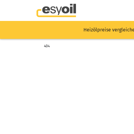
Heizölpreise vergleich
404