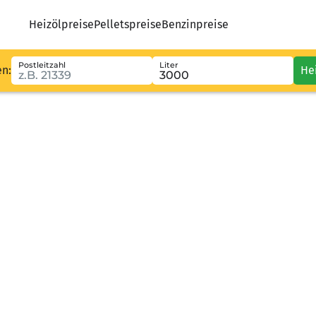
Heizölpreise
Pelletspreise
Benzinpreise
Postleitzahl
Liter
en:
He