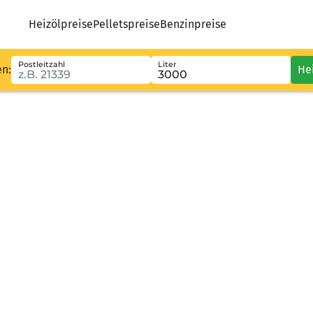
Heizölpreise
Pelletspreise
Benzinpreise
Postleitzahl
Liter
en:
He