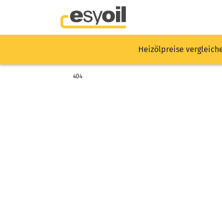
Heizölpreise vergleich
404