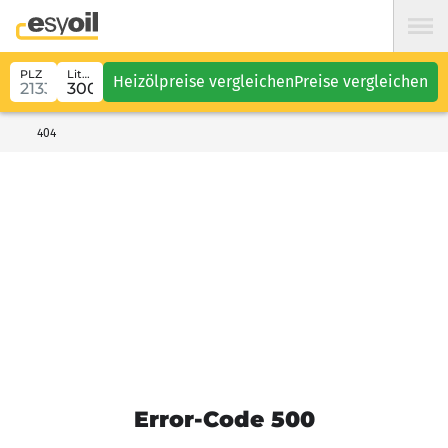
PLZ
Liter
Heizölpreise vergleichen
Preise vergleichen
404
Error-Code 500