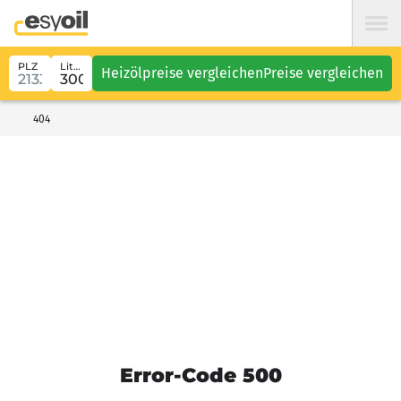
PLZ
Liter
Heizölpreise vergleichen
Preise vergleichen
404
Error-Code 500