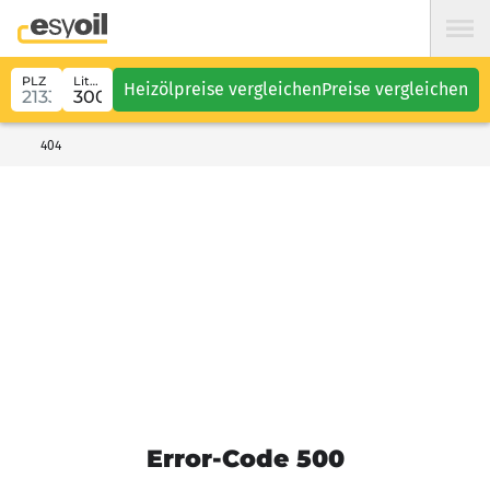
PLZ
Liter
Heizölpreise vergleichen
Preise vergleichen
404
Error-Code 500