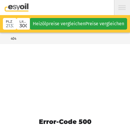
PLZ
Liter
Heizölpreise vergleichen
Preise vergleichen
404
Error-Code 500