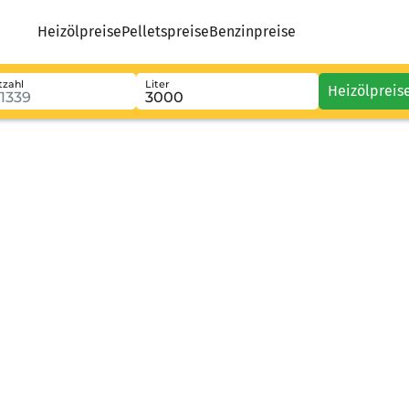
Heizölpreise
Pelletspreise
Benzinpreise
tzahl
Liter
Heizölpreis