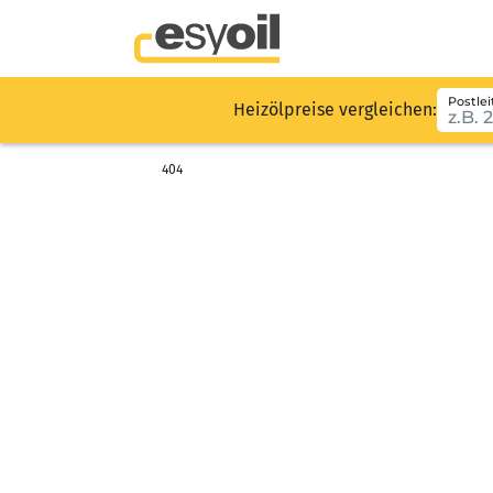
Postlei
Heizölpreise vergleichen:
404