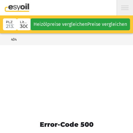
PLZ
Liter
Heizölpreise vergleichen
Preise vergleichen
404
Error-Code 500