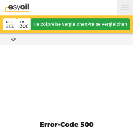
PLZ
Liter
Heizölpreise vergleichen
Preise vergleichen
404
Error-Code 500