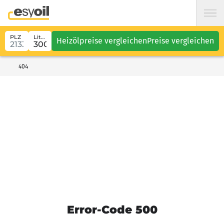
PLZ
Liter
Heizölpreise vergleichen
Preise vergleichen
404
Error-Code 500