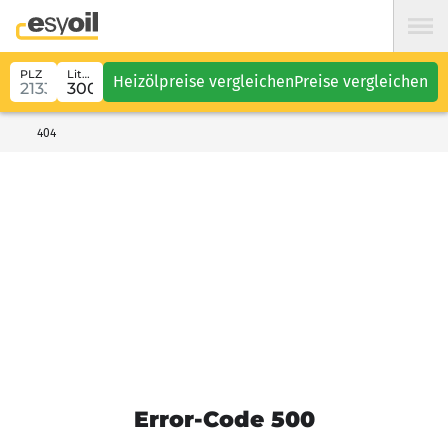
PLZ
Liter
Heizölpreise vergleichen
Preise vergleichen
404
Error-Code 500