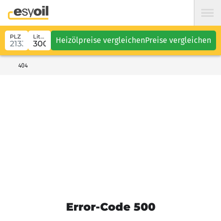
PLZ
Liter
Heizölpreise vergleichen
Preise vergleichen
404
Error-Code 500