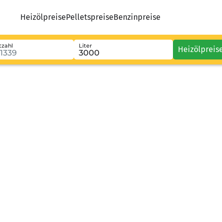
Heizölpreise
Pelletspreise
Benzinpreise
tzahl
Liter
Heizölpreis