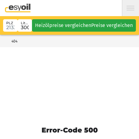
PLZ
Liter
Heizölpreise vergleichen
Preise vergleichen
404
Error-Code 500