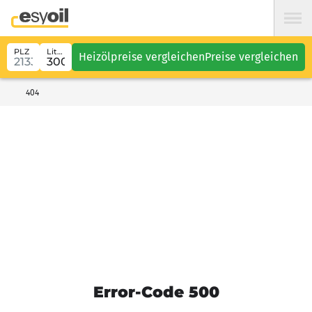
PLZ
Liter
Heizölpreise vergleichen
Preise vergleichen
404
Error-Code 500