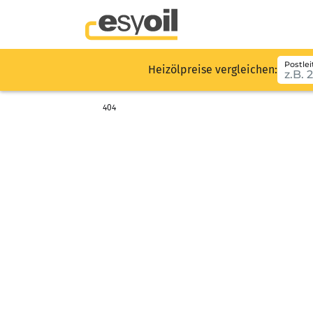
Postlei
Heizölpreise vergleichen:
404