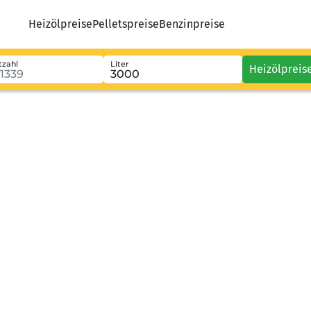
Heizölpreise
Pelletspreise
Benzinpreise
tzahl
Liter
Heizölpreis