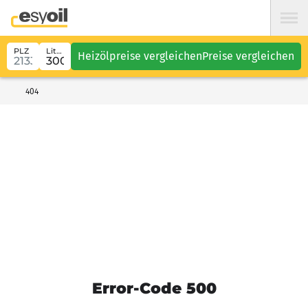
PLZ
Liter
Heizölpreise vergleichen
Preise vergleichen
404
Error-Code 500