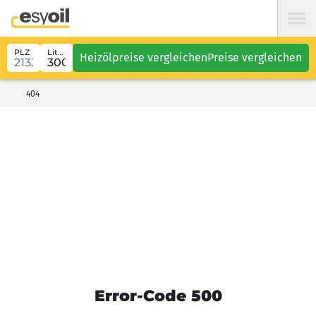
PLZ
Liter
Heizölpreise vergleichen
Preise vergleichen
404
Error-Code 500