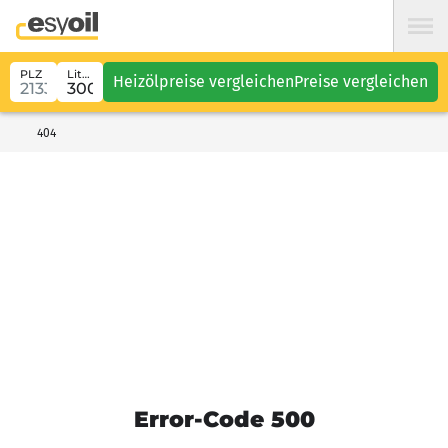
PLZ
Liter
Heizölpreise vergleichen
Preise vergleichen
404
Error-Code 500