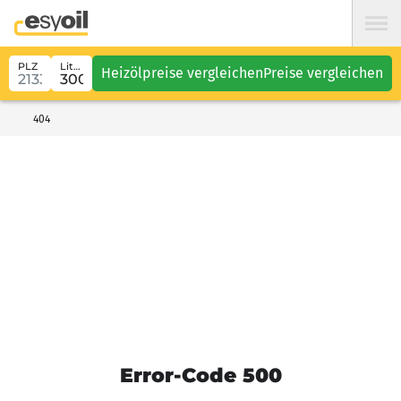
PLZ
Liter
Heizölpreise vergleichen
Preise vergleichen
404
Error-Code 500