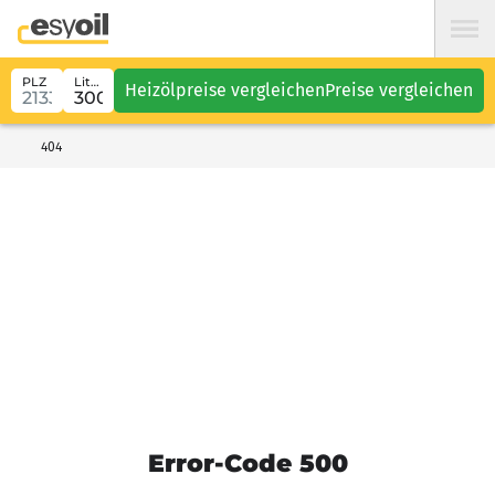
PLZ
Liter
Heizölpreise vergleichen
Preise vergleichen
404
Error-Code 500