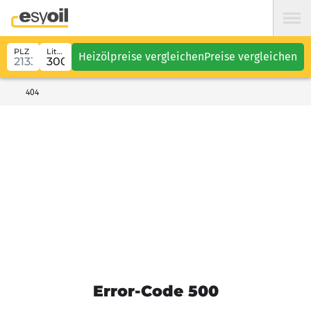
PLZ
Liter
Heizölpreise vergleichen
Preise vergleichen
404
Error-Code 500