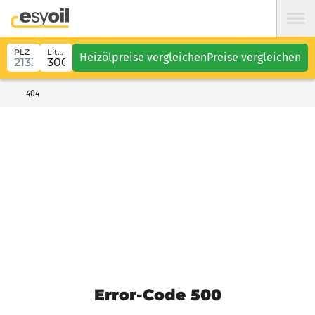
PLZ
Liter
Heizölpreise vergleichen
Preise vergleichen
404
Error-Code 500