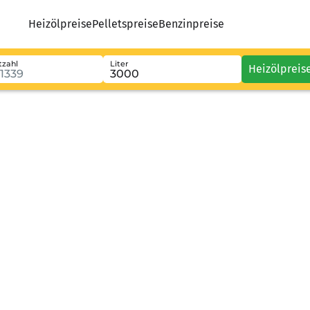
Heizölpreise
Pelletspreise
Benzinpreise
tzahl
Liter
Heizölpreis