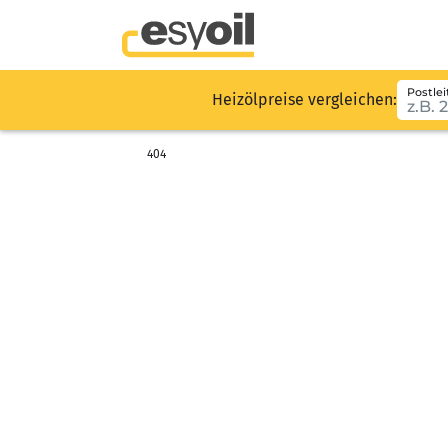
Postlei
Heizölpreise vergleichen:
404