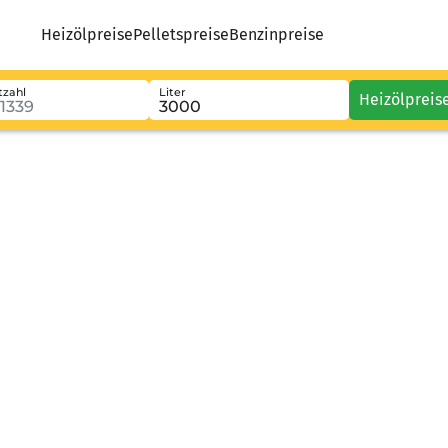
Heizölpreise
Pelletspreise
Benzinpreise
tzahl
Liter
Heizölpreis