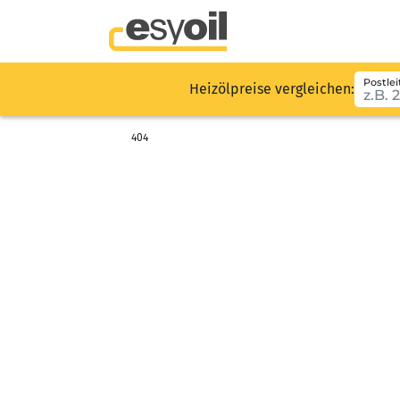
Postlei
Heizölpreise vergleichen:
404