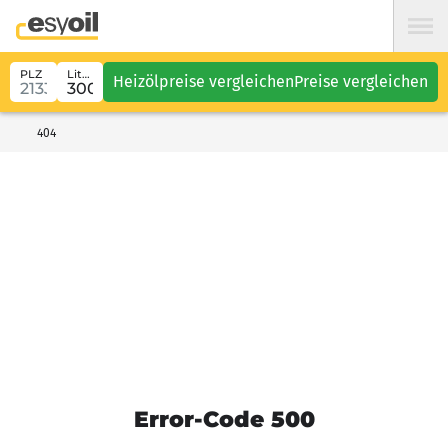
PLZ
Liter
Heizölpreise vergleichen
Preise vergleichen
404
Error-Code 500