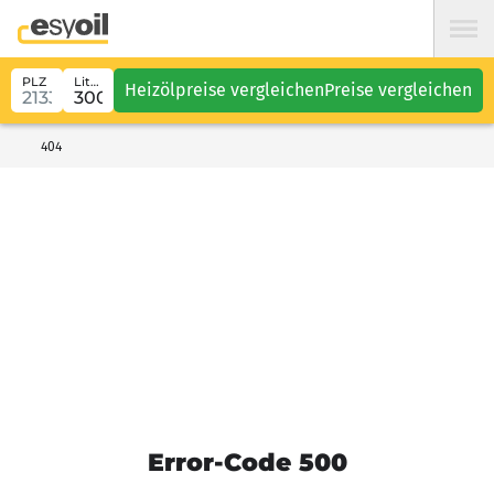
PLZ
Liter
Heizölpreise vergleichen
Preise vergleichen
404
Error-Code 500