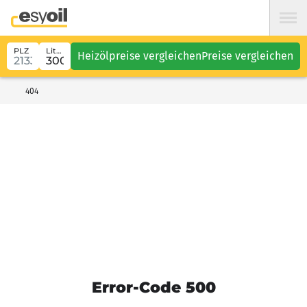
PLZ
Liter
Heizölpreise vergleichen
Preise vergleichen
404
Error-Code 500