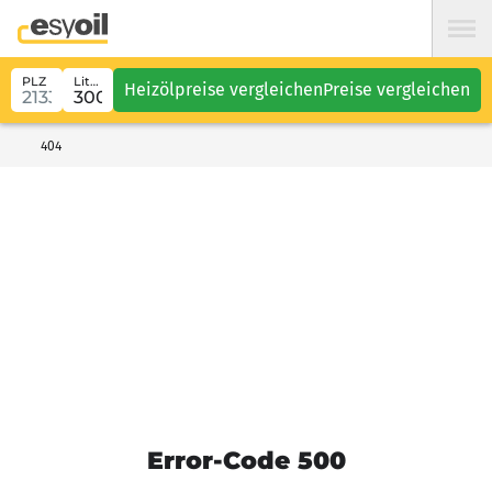
PLZ
Liter
Heizölpreise vergleichen
Preise vergleichen
404
Error-Code 500