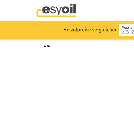
Postlei
Heizölpreise vergleichen:
404