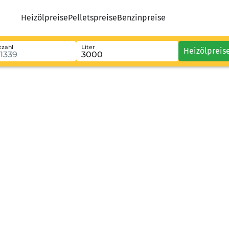
Heizölpreise
Pelletspreise
Benzinpreise
tzahl
Liter
Heizölpreis