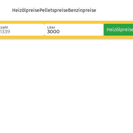
Heizölpreise
Pelletspreise
Benzinpreise
tzahl
Liter
Heizölpreis