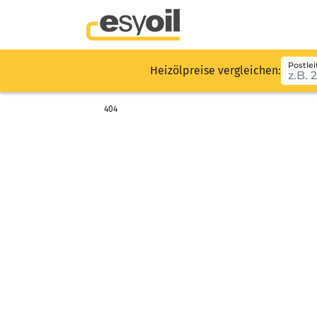
Postlei
Heizölpreise vergleichen:
404