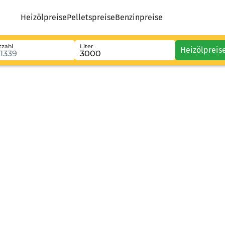
Heizölpreise
Pelletspreise
Benzinpreise
tzahl
Liter
Heizölpreis