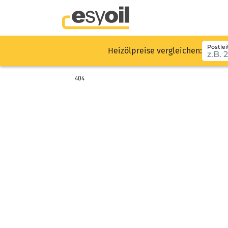
Postlei
Heizölpreise vergleichen:
404