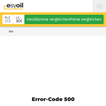
PLZ
Liter
Heizölpreise vergleichen
Preise vergleichen
404
Error-Code 500