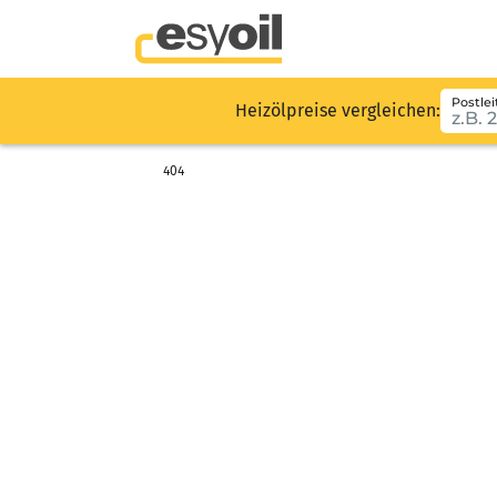
Postlei
Heizölpreise vergleichen:
404