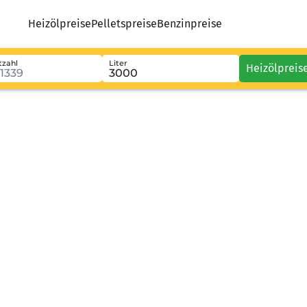
Heizölpreise
Pelletspreise
Benzinpreise
tzahl
Liter
Heizölpreis