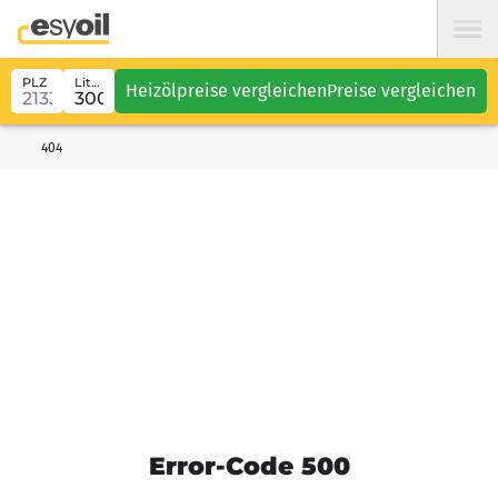
PLZ
Liter
Heizölpreise vergleichen
Preise vergleichen
404
Error-Code 500