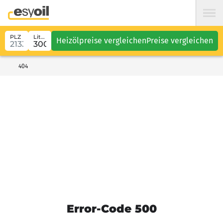
PLZ
Liter
Heizölpreise vergleichen
Preise vergleichen
404
Error-Code 500