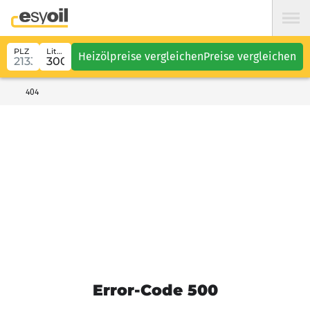
PLZ
Liter
Heizölpreise vergleichen
Preise vergleichen
404
Error-Code 500